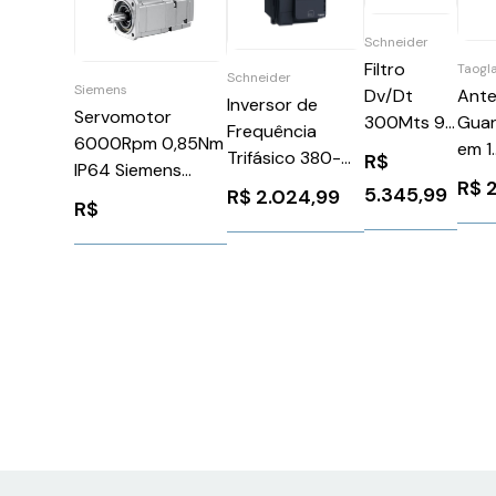
Schneider
Filtro
Taogl
Schneider
Siemens
Ant
Dv/Dt
Inversor de
Servomotor
Guar
300Mts 95
Frequência
6000Rpm 0,85Nm
em 1
Amps -
Trifásico 380-
R$
IP64 Siemens
MA9
Schneider
480V 1,5A 0,5CV
R$
5.345,99
R$
2.024,99
1FK70225AK711PA3
VW3A5305
R$
Schneider
ATV320U04N4C