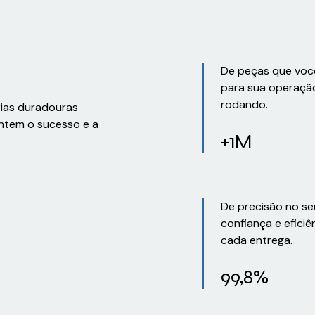
De peças que voc
para sua operaçã
rodando.
rias duradouras
ntem o sucesso e a
+1M
De precisão no se
confiança e eficiê
cada entrega.
99,8%