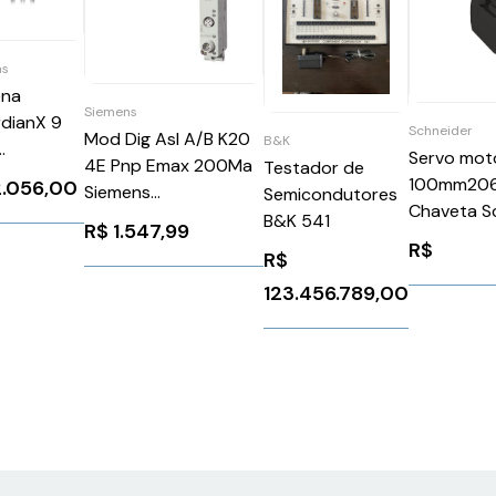
as
ena
Siemens
dianX 9
Schneider
Mod Dig AsI A/B K20
B&K
Servo mot
4E Pnp Emax 200Ma
Testador de
909.A.002
100mm20
2.056,00
Siemens
Semicondutores
Chaveta S
3RK22000CQ300AA3
B&K 541
R$
1.547,99
BMH1002P
R$
R$
123.456.789,00