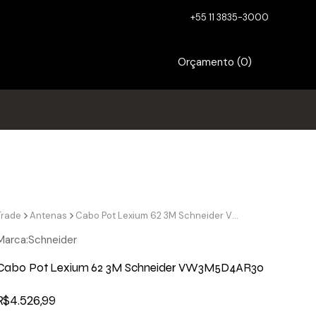
+55 11 3835-3000
Orçamento (
0
)
Trade
Antenas
Cabo Pot Lexium 62 3M Schneider VW3M5D4AR30
Marca:
Schneider
Cabo Pot Lexium 62 3M Schneider VW3M5D4AR30
R$
4.526,99