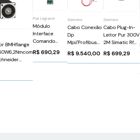
Pial Legrand
Siemens
Siemens
Módulo
Cabo Conexão
Cabo Plug-In-
Interface
Dp
Leitor Pur 300V
Comando
Mpi/Profibus
2M Simatic Rf
or BMHflange
Basico C/ 2
15M para Painel
Siemens
R$
690,29
60W6,2Nmcom
R$
9.540,00
R$
699,29
Contatos
Siemens
6GT20914LH20
chneider
Independentes
6XV14404AN15
11A1A
F428 Pial
Legrand
288017