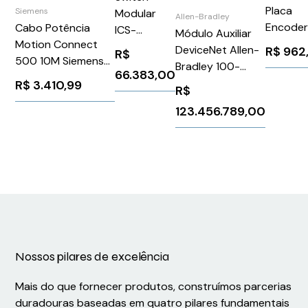
Placa
Siemens
Modular
Allen-Bradley
Encode
Cabo Potência
ICS-
Módulo Auxiliar
5/12/24
Motion Connect
G7748A-
DeviceNet Allen-
R$
962
R$
Inversor
500 10M Siemens
HV-HV
Bradley 100-
66.383,00
Frequen
6FX50081BB251BA0
DNY42R
R$
3.410,99
R$
Altivar
600/90
123.456.789,00
Schneid
VW3A3
Nossos pilares de excelência
Mais do que fornecer produtos, construímos parcerias
duradouras baseadas em quatro pilares fundamentais