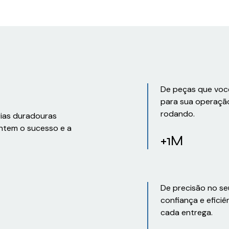
De peças que voc
para sua operaçã
rodando.
rias duradouras
ntem o sucesso e a
+1M
De precisão no se
confiança e eficiê
cada entrega.