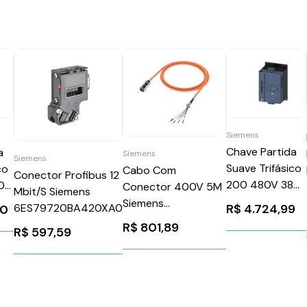
Siemens
Chave Partida
a
Siemens
Siemens
Suave Trifásico
co
Cabo Com
Conector Profibus 12
200 480V 38A
0A
Conector 400V 5M
Mbit/S Siemens
24V
Siemens
6ES79720BA420XA0
R$
4.724,99
00
3RW52173AC04
A16
6FX30025CL021AF0
R$
801,89
R$
597,59
Siemens
964522