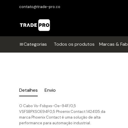
contato@trade-pro.co
Categorias
Todos os produtos
Marcas & Fab
Detalhes
Envio
O Cabo Vs-Fsbpxs-Oe-94F/0,5
VSFSBPXSOE94F0,5 Phoenix Contact 1424135 da
marca Phoenix Contact é uma solução de alta
performance para automação industrial.