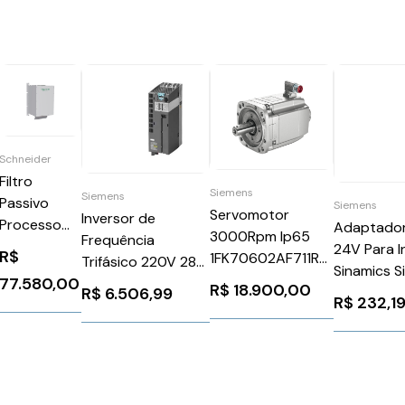
Schneider
Filtro
Siemens
Siemens
Passivo
Siemens
Servomotor
Inversor de
Processo
Adaptador
3000Rpm Ip65
Frequência
Altivar
24V Para I
R$
1FK70602AF711RA1
Trifásico 220V 28A
P/Invers
Sinamics 
Siemens 91180
77.580,00
10CV Rfi G120
R$
18.900,00
Schneider
6SL31622
R$
6.506,99
R$
232,1
Siemens
VW3A46166
6SL32101PC228AL0