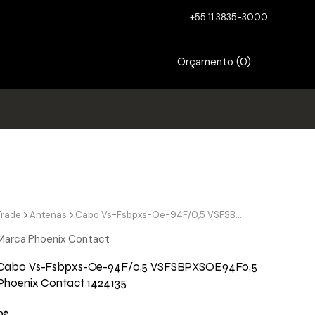
+55 11 3835-3000
Orçamento (
0
)
Trade
Antenas
Cabo Vs-Fsbpxs-Oe-94F/0,5 VSFSBPXSOE94F0,5 Phoenix Contact 1424135
Marca:
Phoenix Contact
Cabo Vs-Fsbpxs-Oe-94F/0,5 VSFSBPXSOE94F0,5
Phoenix Contact 1424135