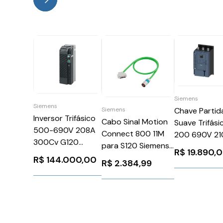
Siemens
Siemens
Chave Partid
Siemens
Inversor Trifásico
Cabo Sinal Motion
Suave Trifási
500-690V 208A
Connect 800 11M
200 690V 21
300Cv G120
para S120 Siemens
110 220V
R$
19.890,
Siemens
6FX80022CA311BB0
3RW55436H
R$
144.000,00
R$
2.384,99
6SL32101PH321CL0
Siemens
1026271