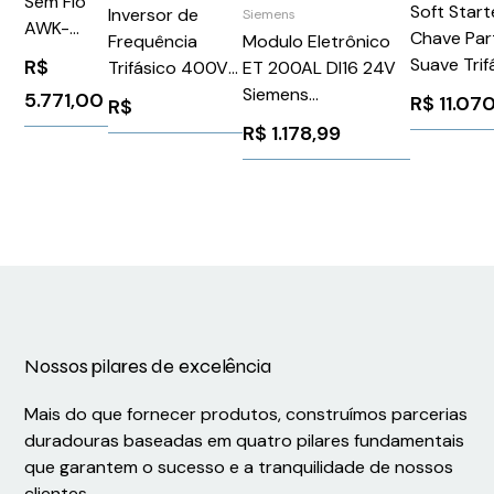
Sem Fio
Soft Start
Inversor de
Siemens
AWK-
Chave Par
Frequência
Modulo Eletrônico
1131A-US-
Suave Trif
R$
Trifásico 400V
ET 200AL DI16 24V
T
200-480V
5,5Kw Atv340
Siemens
5.771,00
R$
11.07
R$
110-220V
Schneider
6ES71415AH000BA0
R$
1.178,99
Siemens
ATV340U55N4E
3RW5074
Nossos pilares de excelência
Mais do que fornecer produtos, construímos parcerias
duradouras baseadas em quatro pilares fundamentais
que garantem o sucesso e a tranquilidade de nossos
clientes.