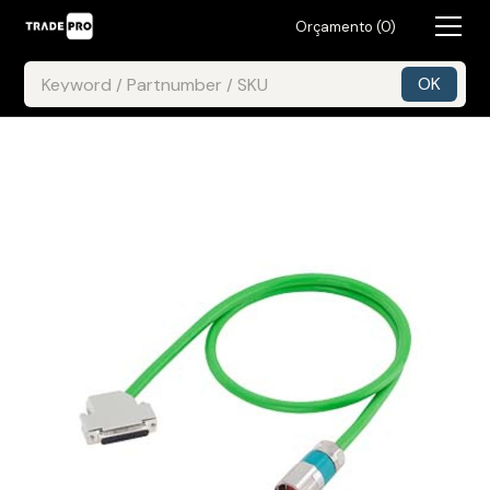
Orçamento (
0
)