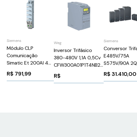
Siemens
Siemens
Weg
Módulo CLP
Conversor Trif
Inversor Trifásico
Comunicação
E485V/75A
380-480V 1,1A 0,5Cv
Simatic Et 200Al 4
S575V/90A 2
CFW300A01P1T4NB20
Entradas 4 Saídas
6RA80286FS2
WEG Weg 14146770
R$
791,99
R$
31.410,00
R$
Digital 24V M12
Siemens 16175
Siemens
6ES71435AF000BA0