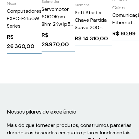
Siemens
Schneider
Moxa
Siemens
Cabo
Servomotor
Computadores
Soft Starter
Comunicaç
6000Rpm
EXPC-F2150W
Chave Partida
Ethernet
8Nm 2Kw Ip50
Series
Suave 200-
20M para
- Schneider
R$
60,99
R$
480V 143A
R$
Simatic
R$
14.310,00
BSH1003P11F1A
Siemens
29.970,00
Siemens
26.360,00
3RW55356HF04
6XV18702J
Nossos pilares de excelência
Mais do que fornecer produtos, construímos parcerias
duradouras baseadas em quatro pilares fundamentais