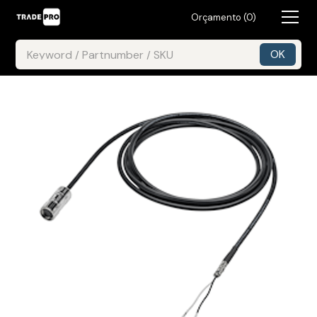
Orçamento (
0
)