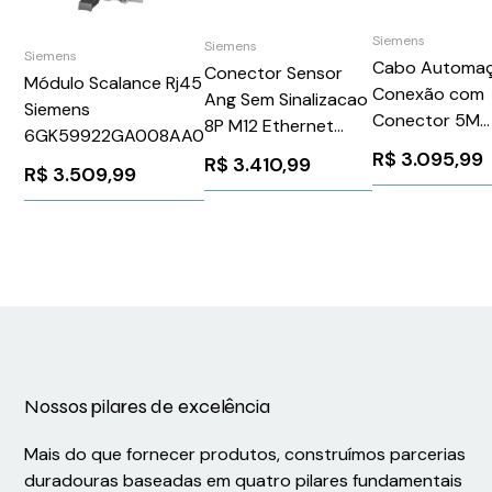
Siemens
Siemens
Siemens
Cabo Automa
Conector Sensor
Módulo Scalance Rj45
Conexão com
Ang Sem Sinalizacao
Siemens
Conector 5M
8P M12 Ethernet
6GK59922GA008AA0
Simatic Hmi Mo
Siemens
R$
3.095,99
R$
3.410,99
R$
3.509,99
Siemens
6GK19010DB306AA8
6AV21815AF0
Nossos pilares de excelência
Mais do que fornecer produtos, construímos parcerias
duradouras baseadas em quatro pilares fundamentais