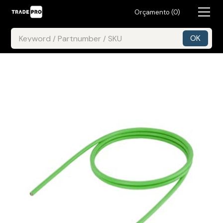
Orçamento (
0
)