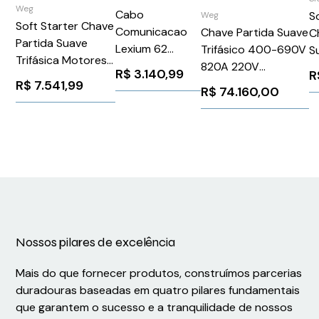
Weg
Cabo
S
Weg
Soft Starter Chave
Comunicacao
Chave Partida Suave
C
Partida Suave
Lexium 62
Trifásico 400-690V
S
Trifásica Motores
C/Rj45 25M
820A 220V
2
R$
3.140,99
R
220-575v 171a
Schneider
SSW900F0820T6E4
R$
7.541,99
2
R$
74.160,00
BRSSW070171T5SZ
VW3E5001R250
WEG Weg 1205132
3
WEG Weg
10233130
Nossos pilares de excelência
Mais do que fornecer produtos, construímos parcerias
duradouras baseadas em quatro pilares fundamentais
que garantem o sucesso e a tranquilidade de nossos