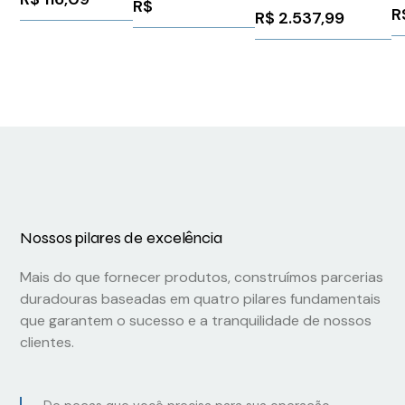
C
R$
Siemens
3UF79310AA000
R
R$
2.537,99
BSH1004P31A2A
W
6FX80022CF021BD0
1
Nossos pilares de excelência
Mais do que fornecer produtos, construímos parcerias
duradouras baseadas em quatro pilares fundamentais
que garantem o sucesso e a tranquilidade de nossos
clientes.