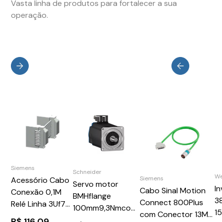
Vasta linha de produtos para fortalecer a sua
operação.
Siemens
Schneider
W
Siemens
Acessório Cabo
Servo motor
In
Cabo Sinal Motion
Conexão 0,1M
BMHflange
3
Connect 800Plus
Relé Linha 3Uf7
100mm9,3Nmcom
1
com Conector 13M
Siemens
ChavetaSchneider
R$
116,09