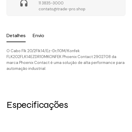
11 3835-3000
contato@trade-pro.shop
Detalhes
Envio
O Cabo Flk 20/2Flk14/Ez-Dr/10M/Konfek
FLK202FLK14EZDR10MKONFEK Phoenix Contact 2902708 da
marca Phoenix Contact é uma solução de alta performance para
automação industrial.
Especificações