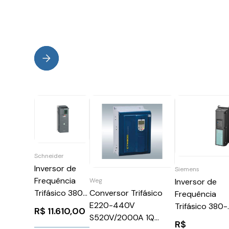
Schneider
Inversor de
Siemens
Frequência
Weg
Inversor de
Conversor Trifásico
Trifásico 380-
Frequência
E220-440V
460V 61,5A
Trifásico 380-
R$
11.610,00
S520V/2000A 1Q
40CV Atv610
480V 3,1A 1,5C
R$