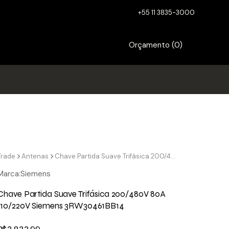
+55 11 3835-3000
Orçamento (
0
)
Trade
Antenas
Chave Partida Suave Trifásica 200/480V 80A 110/220V Siemens 3RW30461BB14
Marca:
Siemens
Chave Partida Suave Trifásica 200/480V 80A
110/220V Siemens 3RW30461BB14