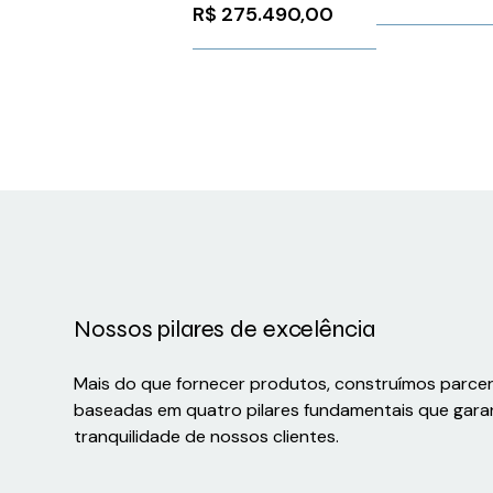
CTW900U2000T05SZ
ATV610D30N4
G120P Siemen
R$
275.490,00
WEG Weg 12000360
Schneider
6SL32230DE21
1222200
Nossos pilares de excelência
Mais do que fornecer produtos, construímos parce
baseadas em quatro pilares fundamentais que gara
tranquilidade de nossos clientes.