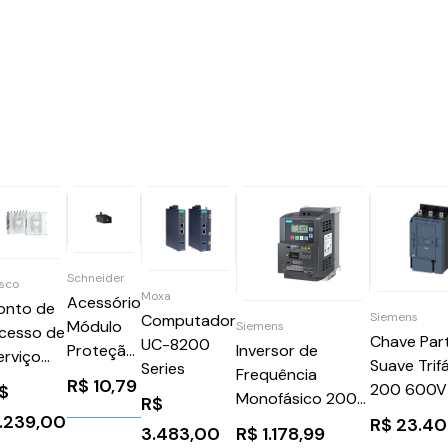
Schneider
sco
Moxa
Acessório
onto de
Siemens
Computador
Módulo
Siemens
cesso de
Chave Par
UC-8200
Proteção
Inversor de
erviço
Suave Trif
Series
Diodo
Frequência
esado
R$
10,79
200 600V
$
LED
Monofásico 200-
R$
W9167EH-
24V
1.239,00
Verde 6
240v 6a 1,1kw
R$
23.40
-URWB
R$
1.178,99
3.483,00
3RW5246
24VCC
Sinamics V20