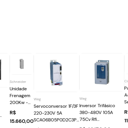
Ci
Schneider
P
Unidade
A
Frenagem
Weg
Weg
S
200Kw -
Inversor Trifásico
Servoconversor 1F/3F
P
Schneider
R
R$
380-480V 105A
220-230V 5A
I
VW3A7105
75Cv Rfi
SCA06B05P0D2C3P6
1
15.660,00
V Rfi
B
CFW110105T4ODBWZ
WEG Weg 11400268