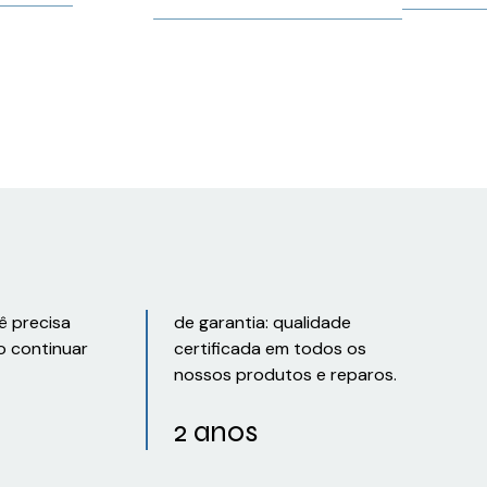
Siemens 1
CLP Zelio
Siemens
Schneider
6SL32105BB211UV1
RZM031RB
ê precisa
de garantia: qualidade
o continuar
certificada em todos os
nossos produtos e reparos.
2 anos