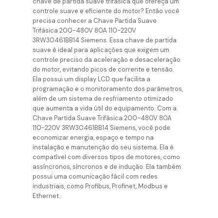
chave de partida suave trifásica que ofereça um
controle suave e eficiente do motor? Então você
precisa conhecer a Chave Partida Suave
Trifásica 200-480V 80A 110-220V
3RW30461BB14 Siemens. Essa chave de partida
suave é ideal para aplicações que exigem um
controle preciso da aceleração e desaceleração
do motor, evitando picos de corrente e tensão.
Ela possui um display LCD que facilita a
programação e o monitoramento dos parâmetros,
além de um sistema de resfriamento otimizado
que aumenta a vida útil do equipamento. Com a
Chave Partida Suave Trifásica 200-480V 80A
110-220V 3RW30461BB14 Siemens, você pode
economizar energia, espaço e tempo na
instalação e manutenção do seu sistema. Ela é
compatível com diversos tipos de motores, como
assíncronos, síncronos e de indução. Ela também
possui uma comunicação fácil com redes
industriais, como Profibus, Profinet, Modbus e
Ethernet..