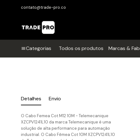
contato@trade-pro.co
Categorias
Todos os produtos
Marcas & Fab
Detalhes
Envio
O Cabo Femea Cot M12 10M - Telemecanique
XZCPV1241L10 da marca Telemecanique é uma
solução de alta performance para automação
industrial. O Cabo Fêmea Cot 10M XZCPV1241L10