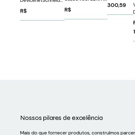
DevicenetSchneider
300,59
Siemens 163052
CFW100IOA
ILE2D661PC1A0
R$
R$
Weg
12888249
Nossos pilares de excelência
Mais do que fornecer produtos, construímos parce