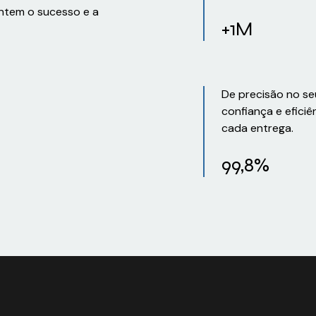
ntem o sucesso e a
+1M
De precisão no se
confiança e eficiê
cada entrega.
99,8%