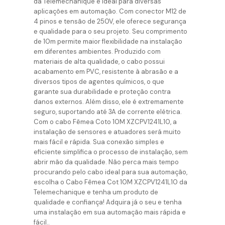
da Telemechanique é ideal para diversas
aplicações em automação. Com conector M12 de
4 pinos e tensão de 250V, ele oferece segurança
e qualidade para o seu projeto. Seu comprimento
de 10m permite maior flexibilidade na instalação
em diferentes ambientes. Produzido com
materiais de alta qualidade, o cabo possui
acabamento em PVC, resistente à abrasão e a
diversos tipos de agentes químicos, o que
garante sua durabilidade e proteção contra
danos externos. Além disso, ele é extremamente
seguro, suportando até 3A de corrente elétrica.
Com o cabo Fêmea Coto 10M XZCPV1241L10, a
instalação de sensores e atuadores será muito
mais fácil e rápida. Sua conexão simples e
eficiente simplifica o processo de instalação, sem
abrir mão da qualidade. Não perca mais tempo
procurando pelo cabo ideal para sua automação,
escolha o Cabo Fêmea Cot 10M XZCPV1241L10 da
Telemechanique e tenha um produto de
qualidade e confiança! Adquira já o seu e tenha
uma instalação em sua automação mais rápida e
fácil..