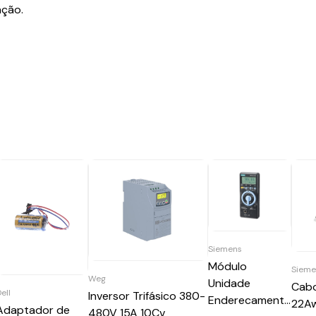
ação.
Siemens
Módulo
Sieme
Weg
Unidade
Cabo
ell
Inversor Trifásico 380-
Enderecamento
22A
Adaptador de
480V 15A 10Cv