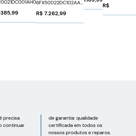
49897
Schneider
20021DC001AH0
6FX50022DC102AA0
R$
BMH0701P22F
Siemens 99781
.385,99
R$
7.262,99
ê precisa
de garantia: qualidade
o continuar
certificada em todos os
nossos produtos e reparos.