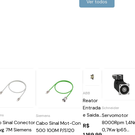
Ver todos
ABB
Reator
Entrada
Schneider
e Saida
Servomotor
ns
Siemens
CHKD1
8000Rpm 1,4
 Sinal Conector
Cabo Sinal Mot-Con
R$
ABB
0,7Kw Ip65
wg 7M Siemens
500 100M P/S120
1.169,99