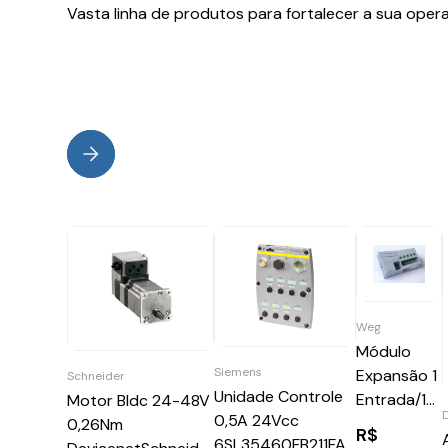
Vasta linha de produtos para fortalecer a sua oper
Weg
Módulo
Siemens
Expansão 1
Schneider
Unidade Controle
Entrada/1
Motor Bldc 24-48V
D
0,5A 24Vcc
Saída 0-10
0,26Nm
R$
6SL35460FB211FA0
V CFW100