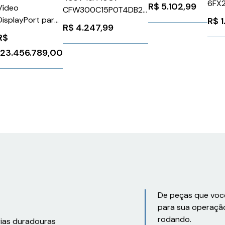
Asi V3.0 M12
6FX
R$
5.102,99
Vídeo
CFW300C15P0T4DB20
Siemens
DisplayPort para
R$
1
WEG Weg 14148367
3RK19042AB02
R$
4.247,99
HDMI 4K Dell
R$
492-BBXX
123.456.789,00
De peças que voc
para sua operaçã
rodando.
rias duradouras