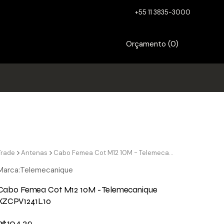
+55 11 3835-3000
Orçamento (
0
)
Trade
Antenas
Cabo Femea Cot M12 10M - Telemecanique XZCPV1241L10
Marca:
Telemecanique
Cabo Femea Cot M12 10M - Telemecanique
XZCPV1241L10