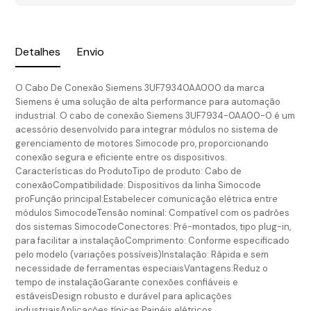
Detalhes
Envio
O Cabo De Conexão Siemens 3UF79340AA000 da marca
Siemens é uma solução de alta performance para automação
industrial. O cabo de conexão Siemens 3UF7934-0AA00-0 é um
acessório desenvolvido para integrar módulos no sistema de
gerenciamento de motores Simocode pro, proporcionando
conexão segura e eficiente entre os dispositivos.
Características do ProdutoTipo de produto: Cabo de
conexãoCompatibilidade: Dispositivos da linha Simocode
proFunção principal:Estabelecer comunicação elétrica entre
módulos SimocodeTensão nominal: Compatível com os padrões
dos sistemas SimocodeConectores: Pré-montados, tipo plug-in,
para facilitar a instalaçãoComprimento: Conforme especificado
pelo modelo (variações possíveis)Instalação: Rápida e sem
necessidade de ferramentas especiaisVantagens:Reduz o
tempo de instalaçãoGarante conexões confiáveis e
estáveisDesign robusto e durável para aplicações
industriaisAplicações típicas:Painéis elétricos