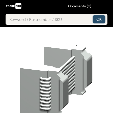
Orçamento (
0
)