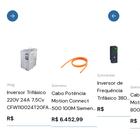
Schneider
Inversor de
Weg
Siemens
Siem
Frequência
Inversor Trifásico
Cabo Potência
Cab
Trifásico 380-
220V 24A 7,5Cv
Motion Connect
Mot
480v 39,2a
CFW110024T2OFAZ
500 100M Siemens
R$
800
25CV Atv630
WEG Weg
6FX50081BB212AA0
Con
R$
R$
6.452,99
R$
Schneider
11494279
10M
ATV630D18N4
6FX