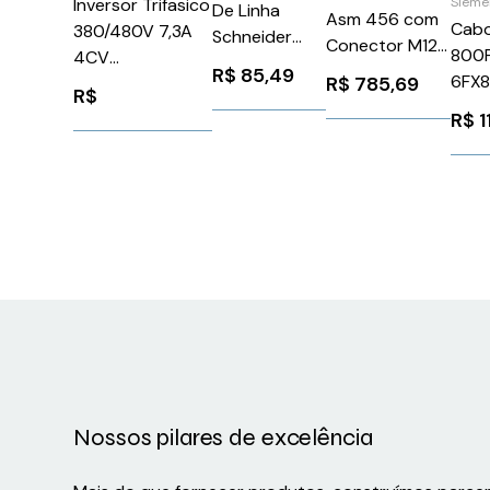
Sieme
Inversor Trifasico
De Linha
Asm 456 com
Cabo
380/480V 7,3A
Schneider
Conector M12
800P
4CV
VW3A8306RC
2M Siemens
R$
85,49
6FX
R$
785,69
ACS5800107A34
R$
6GT28914JH20
Siem
ABB 1276948
R$
1
Nossos pilares de excelência