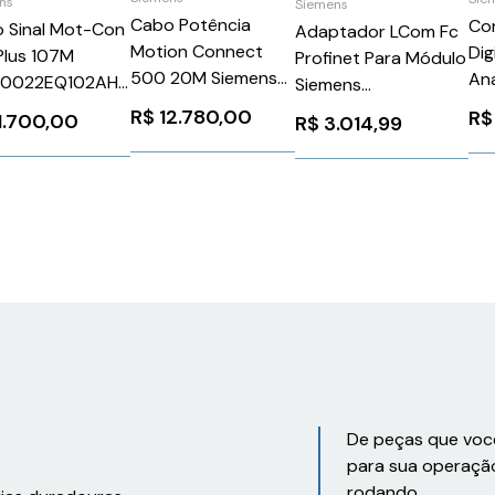
ns
Siemens
Cabo Potência
Co
 Sinal Mot-Con
Adaptador LCom Fc
Motion Connect
Dig
lus 107M
Profinet Para Módulo
500 20M Siemens
Ana
80022EQ102AH0
Siemens
6FX50081BB501CA0
Dig
ens 87657
6ES71936AG400AA0
R$
12.780,00
R$
1.700,00
R$
3.014,99
24v
121
6E
De peças que voc
para sua operaçã
rodando.