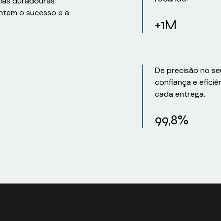
rias duradouras
ntem o sucesso e a
+1M
De precisão no se
confiança e eficiê
cada entrega.
99,8%