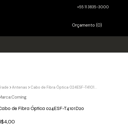
+55 11 3835-3000
Orçamento (
0
)
Trade
Antenas
Cabo de Fibra Óptica 024ESF-T4101D20
Marca:
Corning
Cabo de Fibra Óptica 024ESF-T4101D20
R$
4,00