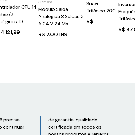
Siemens
Suave
Inverso
ntrolador CPU 14
Módulo Saída
Trifásico 200
Frequê
itais/2
Analógica 8 Saídas 2
480V 3,6A 110
Trifási
R$
lógicas 10
A 24 V 24 Ma
220V Siemens
480V 
itais Vcc/Relé
R$
37
Siemens
4.121,99
3RW30131BB14
CFW11
R$
7.001,99
cc 1 Interface
6ES75325HD000AB0
WEG We
4c Siemens
S72141BG400XB0
ê precisa
de garantia: qualidade
o continuar
certificada em todos os
nossos produtos e reparos.