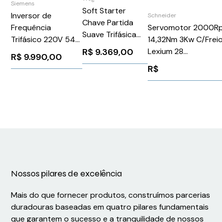
Siemens
Soft Starter
Inversor de
Schneider
Chave Partida
Frequência
Servomotor 2000R
Suave Trifásica
Trifásico 220V 54A
14,32Nm 3Kw C/Frei
Motores 220-
20CV G120
Lexium 28
R$
9.369,00
R$
9.990,00
575v 200a
Siemens
Bch2Mr3023*Schnei
R$
SSW070200T5SZ
6SL32101PC254UL0
BCH2MR3023CF6C
WEG Weg
10233131
Nossos pilares de excelência
Mais do que fornecer produtos, construímos parcerias
duradouras baseadas em quatro pilares fundamentais
que garantem o sucesso e a tranquilidade de nossos