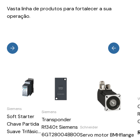
Vasta linha de produtos para fortalecer a sua
operação.
Siemens
Siemens
Soft Starter
Transponder
Chave Partida
Rf340t Siemens
Schneider
Suave Trifásica
6GT28004BB00
Servo motor BMHflange
Motores