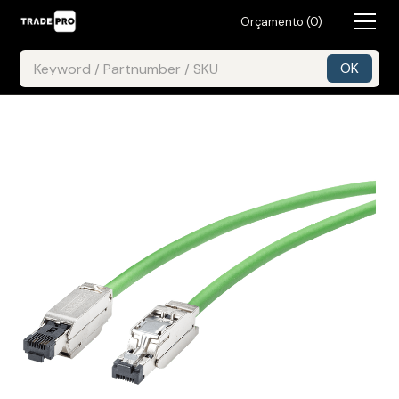
Orçamento (
0
)