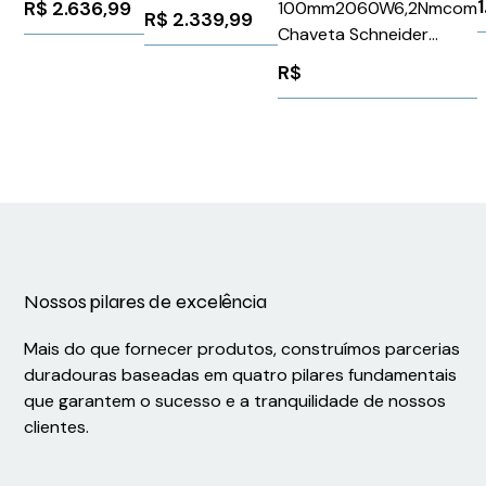
R$
2.636,99
100mm2060W6,2Nmcom
R$
2.339,99
110230Vca/Vcc
Chaveta Schneider
25A Siemens
BMH1002P11A1A
R$
3RW40261BB15
Nossos pilares de excelência
Mais do que fornecer produtos, construímos parcerias
duradouras baseadas em quatro pilares fundamentais
que garantem o sucesso e a tranquilidade de nossos
clientes.