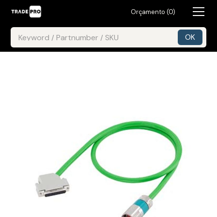
Orçamento (
0
)