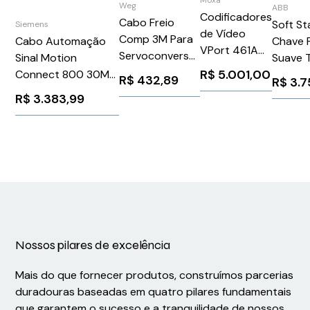
Weg
ABB
Codificadores
Cabo Freio
Soft St
Siemens
de Vídeo
Comp 3M Para
Cabo Automação
Chave 
VPort 461A
Servoconversor
Sinal Motion
Suave T
Series
SCA06CF WEG
R$
5.001,00
Connect 800 30M
220-6
R$
432,89
R$
3.7
Weg 11479565
Sinamics S120
24V
R$
3.383,99
Siemens
PSR606
6FX80022DC101DA0
ABB
1SFA89
Nossos pilares de excelência
Mais do que fornecer produtos, construímos parcerias
duradouras baseadas em quatro pilares fundamentais
que garantem o sucesso e a tranquilidade de nossos