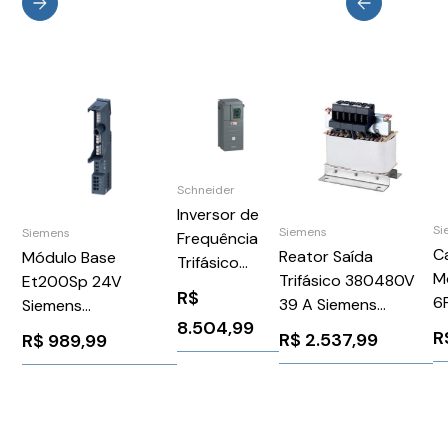
Schneider
Inversor de
Si
Siemens
Siemens
Frequência
C
Reator Saída
Módulo Base
Trifásico
M
Trifásico 380480V
Et200Sp 24V
380-460V
R$
6
39 A Siemens
Siemens
39,2A 25CV
8.504,99
S
6SL32020AE238CA0
3RK19080AP000AP0
Atv610
R
R$
2.537,99
R$
989,99
ATV610D18N4
Schneider
1222198