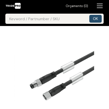
Orçamento (
0
)