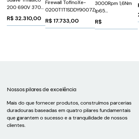
Firewall TofinoXe-
3000Rpm 1,6Nm
200 690V 370A
0200T1T1SDDY9007Z
Ip65
24V
R$
32.310,00
1FK70342AF211QA1
R$
17.733,00
R$
3RW55466HA06
Siemens 90878
Siemens
1026293
Nossos pilares de excelência
Mais do que fornecer produtos, construímos parcerias
duradouras baseadas em quatro pilares fundamentais
que garantem o sucesso e a tranquilidade de nossos
clientes.