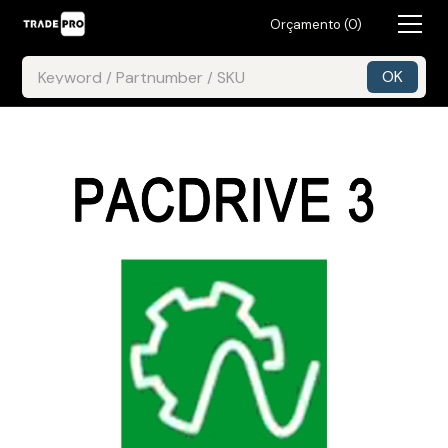
Orçamento (
0
)