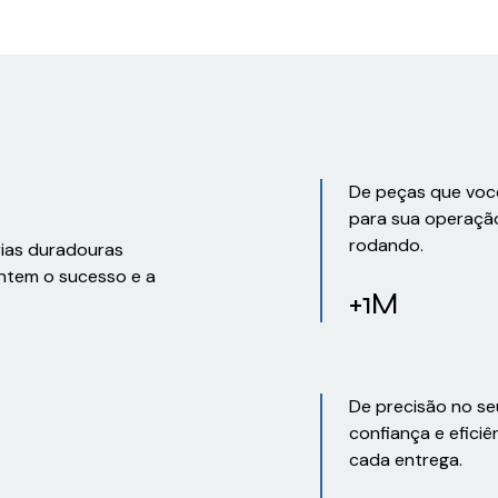
De peças que voc
para sua operaçã
rodando.
rias duradouras
ntem o sucesso e a
+1M
De precisão no se
confiança e eficiê
cada entrega.