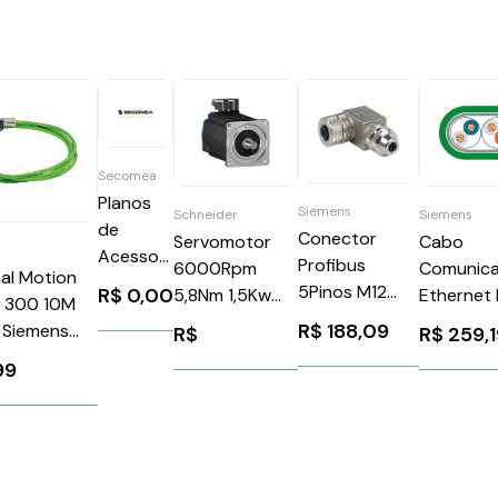
Secomea
Planos
Siemens
Schneider
Siemens
de
Conector
Servomotor
Cabo
Acesso
Profibus
6000Rpm
Comunic
al Motion
Remoto
5Pinos M12
R$
0,00
5,8Nm 1,5Kw
Ethernet 
 300 10M
Secomea
Siemens
Ip50Schneider
10M Fast
R$
188,09
 Siemens
R$
R$
259,
3RK19021DA00
BSH1002T11F2A
Ethernet
22DB201BA0
99
Siemens
6XV1850