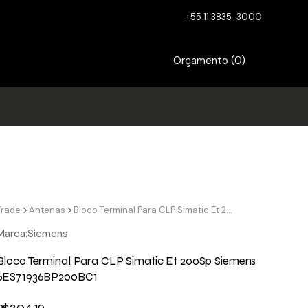
+55 11 3835-3000
Orçamento (
0
)
Trade
Antenas
Bloco Terminal Para CLP Simatic Et 200Sp Siemens 6ES71936BP200BC1
Marca:
Siemens
Bloco Terminal Para CLP Simatic Et 200Sp Siemens
6ES71936BP200BC1