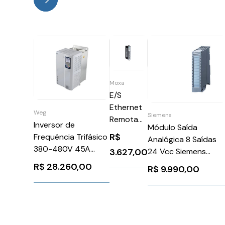
Moxa
E/S
Ethernet
Weg
Siemens
Remota
Inversor de
Módulo Saída
ioLogik
R$
Frequência Trifásico
Analógica 8 Saídas
E1241-T
380-480V 45A
3.627,00
24 Vcc Siemens
30CV
6ES75325HF000AB
R$
28.260,00
R$
9.990,00
CFW110045T4OYWZ
WEG Weg 12276454