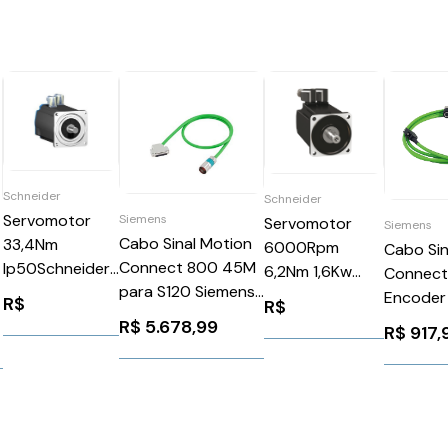
Schneider
Schneider
Servomotor
Siemens
Servomotor
Siemens
Cabo Sinal Motion
33,4Nm
6000Rpm
Cabo Sin
Connect 800 45M
Ip50Schneider
6,2Nm 1,6Kw
Connect
para S120 Siemens
BSH1404P01A1P
Ip54 Schneider
Encoder
R$
R$
6FX80022CA311EF0
BMH1002P16F2A
6FX300
0
R$
5.678,99
R$
917,