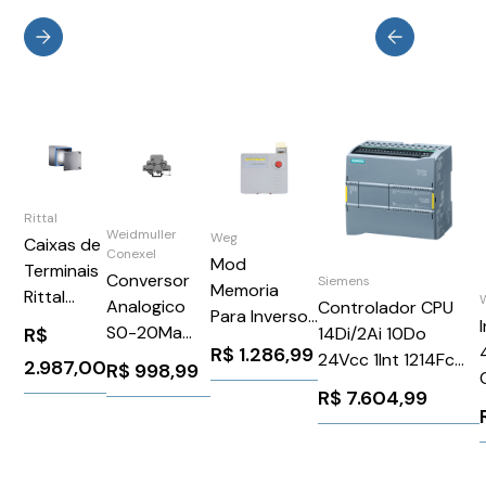
Rittal
Weidmuller
Weg
Caixas de
Conexel
Mod
Terminais
Conversor
Siemens
Memoria
Rittal
Analogico
Controlador CPU
Para Inversor
Hygienic
S0-20Ma
14Di/2Ai 10Do
R$
CFW500MMF
Design HD
R$
1.286,99
S0-10V
24Vcc 1Int 1214Fc
2.987,00
WEG Weg
R$
998,99
24Vcc Dk6
Siemens
11636485
R$
7.604,99
Pt103
6ES72141AF400XB0
DK6PT10030
Weidmuller