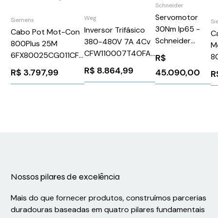
Schneider
Servomotor
Weg
Siemens
Si
30Nm Ip65 -
Inversor Trifásico
Cabo Pot Mot-Con
C
Schneider
380-480V 7A 4Cv
800Plus 25M
M
BMH1901P31F2A
CFW110007T4OFAZ
6FX80025CG011CF0
8
R$
WEG Weg
Siemens 86704
C
R$
8.864,99
R$
3.797,99
45.090,00
R
10234068
2
6
Nossos pilares de excelência
Mais do que fornecer produtos, construímos parcerias
duradouras baseadas em quatro pilares fundamentais