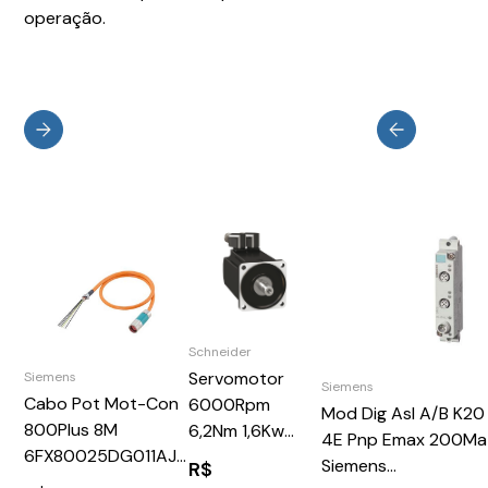
operação.
Schneider
Servomotor
Siemens
Siemens
Cabo Pot Mot-Con
6000Rpm
Mod Dig AsI A/B K20
800Plus 8M
6,2Nm 1,6Kw
4E Pnp Emax 200Ma
6FX80025DG011AJ0
Ip65 Schneider
Siemens
R$
Siemens 87323
BMH1002P31A2A