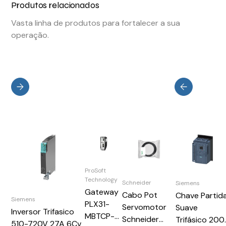
Produtos relacionados
Vasta linha de produtos para fortalecer a sua
operação.
ProSoft
Technology
Schneider
Siemens
Gateway
Cabo Pot
Chave Partid
Siemens
PLX31-
Servomotor
Suave
Inversor Trifasico
MBTCP-
Schneider
Trifásico 200
510-720V 27A 6Cv