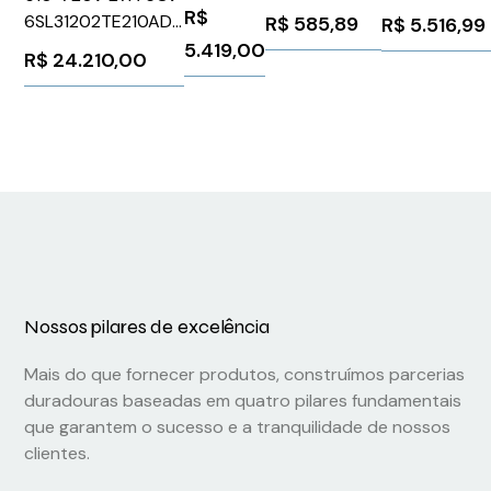
MBS
VW3M5112R30
690V 25A 110
R$
6SL31202TE210AD0
R$
585,89
R$
5.516,99
220V
Siemens 518772
5.419,00
R$
24.210,00
3RW55211HA1
Siemens
1026205
Nossos pilares de excelência
Mais do que fornecer produtos, construímos parcerias
duradouras baseadas em quatro pilares fundamentais
que garantem o sucesso e a tranquilidade de nossos
clientes.