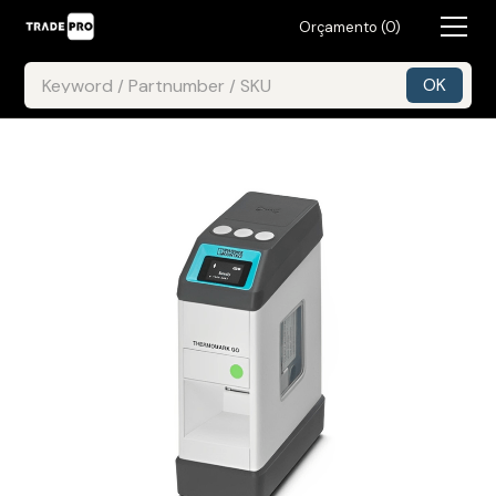
Orçamento (
0
)