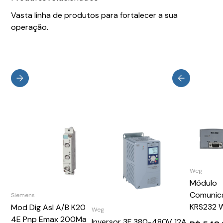
Vasta linha de produtos para fortalecer a sua
operação.
Weg
Módulo
Comunic
Siemens
KRS232 
Mod Dig AsI A/B K20
Weg
1093557
4E Pnp Emax 200Ma
Inversor 3F 380-480V 12A