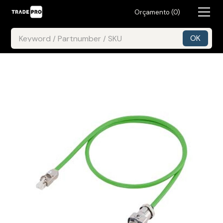
Orçamento (
0
)