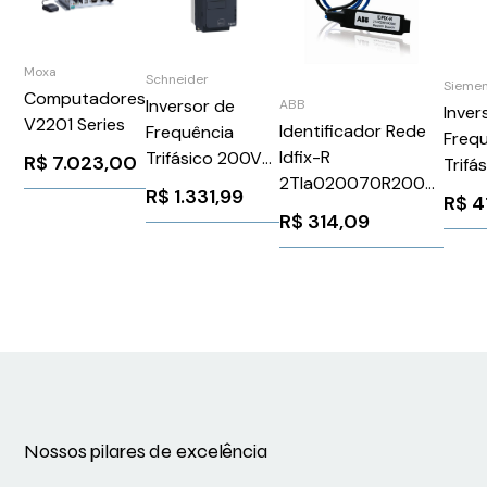
Moxa
Schneider
Sieme
Computadores
Inversor de
ABB
Inver
V2201 Series
Identificador Rede
Frequência
Freq
Idfix-R
Trifásico 200V
R$
7.023,00
Trifá
2Tla020070R2000
2A 0,25CV
480V
R$
1.331,99
R$
4
IDFIXR - ABB
Schneider
Sina
R$
314,09
2TLA020070R2000
ATV320U02M3C
Siem
6SL3
Nossos pilares de excelência