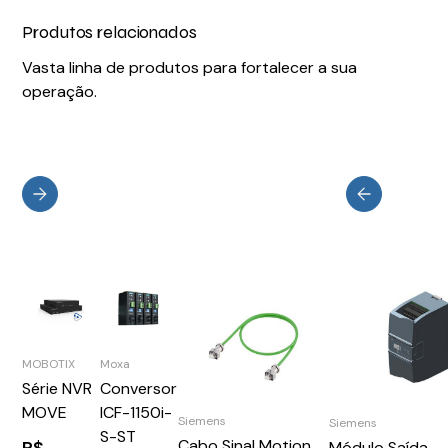
Produtos relacionados
Vasta linha de produtos para fortalecer a sua
operação.
MOBOTIX
Moxa
Série NVR
Conversor
MOVE
ICF-1150i-
Siemens
Siemens
S-ST
Cabo Sinal Motion
R$
Módulo Saída