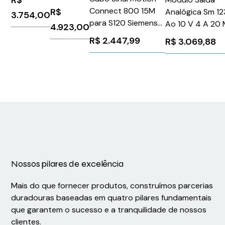
Connect 800 15M
R$
Analógica Sm 12
3.754,00
para S120 Siemens
Ao 10 V 4 A 20
4.923,00
6FX80022DC201BF0
Siemens
R$
2.447,99
R$
3.069,88
6ES72324HB32
Nossos pilares de excelência
Mais do que fornecer produtos, construímos parcerias
duradouras baseadas em quatro pilares fundamentais
que garantem o sucesso e a tranquilidade de nossos
clientes.