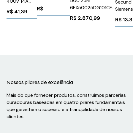
500 25M
400V 14A
Secund 
6,5A 110 220V
6FX50025DG101CF0
Hdccm4Bzfag
R$
Siemen
R$
41,39
3RW30142BB14
Siemens 84735
Weidmuller
1FN390
R$
2.870,99
R$
13.
Siemens
Conexel
1025873
1730130000
Nossos pilares de excelência
Mais do que fornecer produtos, construímos parcerias
duradouras baseadas em quatro pilares fundamentais
que garantem o sucesso e a tranquilidade de nossos
clientes.