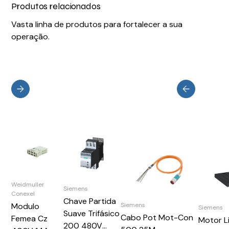
Produtos relacionados
Vasta linha de produtos para fortalecer a sua
operação.
Weidmuller
Siemens
Conexel
Chave Partida
Modulo
Siemens
Siemens
Suave Trifásico
Cabo Pot Mot-Con
Femea Cz
Motor L
200 480V