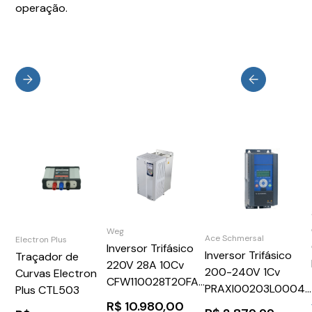
operação.
Weg
Ace Schmersal
Electron Plus
Inversor Trifásico
Inversor Trifásico
Traçador de
220V 28A 10Cv
200-240V 1Cv
Curvas Electron
CFW110028T2OFAZ
PRAXI00203L00042
Plus CTL503
WEG Weg
Ace Schmersal
R$
10.980,00