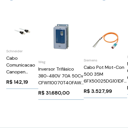
Schneider
Cabo
Siemens
Weg
Comunicacao
Cabo Pot Mot-Con
Inversor Trifásico
Canopen
500 35M
380-480V 70A 50Cv
C/Rj45 1M Cz -
6FX50025DG101DF0
R$
142,19
CFW110070T4OFAWZ
Schneider
Siemens 84897
WEG Weg 12467963
R$
3.527,99
R$
31.680,00
VW3CANCARR1