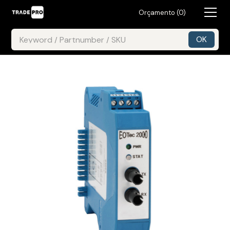
Orçamento (
0
)