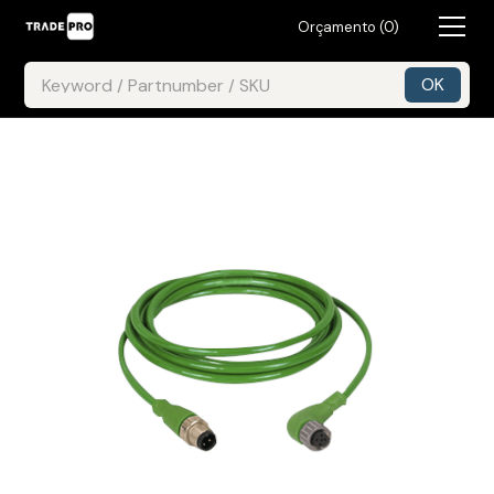
Orçamento (
0
)