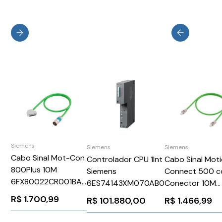
Siemens
Siemens
Siemens
Cabo Sinal Mot-Con
Cabo Sinal Mot
Controlador CPU 1Int
800Plus 10M
Connect 500 
Siemens
6FX80022CR001BA0
Conector 10M
6ES74143XM070AB0
Siemens 87683
Siemens
R$
1.700,99
R$
1.466,99
R$
101.880,00
6FX50022DC0