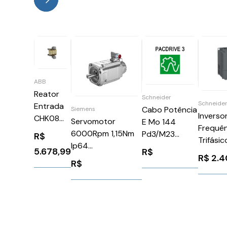
ABB
Reator
Schneider
Schneide
Entrada
Cabo Potência
Siemens
Inverso
CHK08
Servomotor
E Mo 144
Frequên
ABB
6000Rpm 1,15Nm
Pd3/M23
R$
Trifásic
49873
Ip64
1,5Mm2 15M
5.678,99
R$
380/46
R$
2.4
1FK70322AK711RA0
Schneider
R$
Schneid
Siemens 90838
VW3E1144R150
ATV31