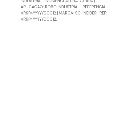
INDUSTRIAL | NOMENCLATURA: CHAPA |
APLICACAO: ROBO INDUSTRIAL | REFERENCIA:
VRKP4YYYYY00012 | MARCA: SCHNEIDER | REF:
VRKP4YYYYY00012.