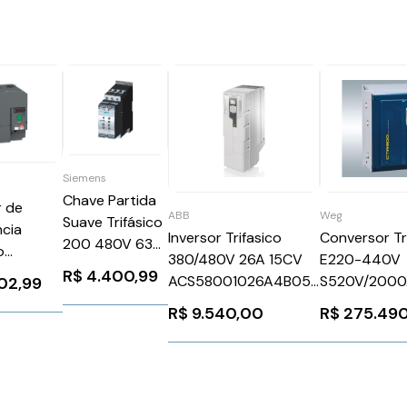
Siemens
r
Chave Partida
r de
ABB
Weg
Suave Trifásico
cia
Inversor Trifasico
Conversor Tr
200 480V 63A
o
380/480V 26A 15CV
E220-440V
110 220V
0V
R$
4.400,99
ACS58001026A4B056
S520V/2000
02,99
3RW40372BB14
er
ABB 1283949
CTW900U20
Siemens
R$
9.540,00
R$
275.49
0HU75N4E
WEG Weg 12
1025896