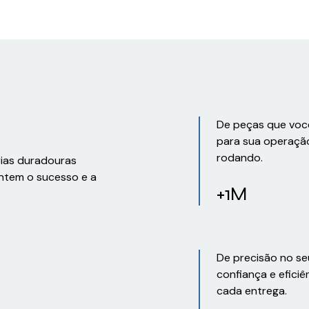
De peças que voc
para sua operaçã
rodando.
rias duradouras
ntem o sucesso e a
+1M
De precisão no se
confiança e eficiê
cada entrega.