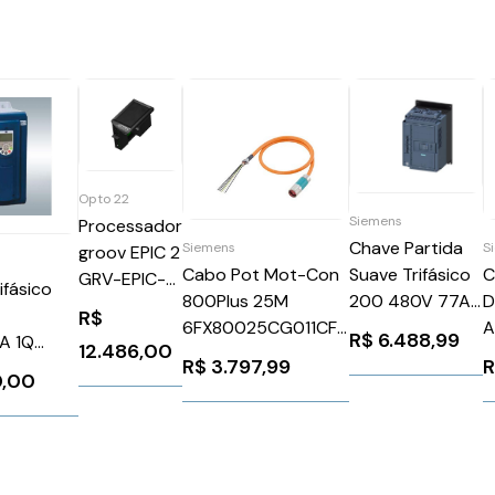
Opto 22
Siemens
Processador
Chave Partida
Siemens
S
groov EPIC 2
Suave Trifásico
Cabo Pot Mot-Con
C
GRV-EPIC-
ifásico
200 480V 77A
800Plus 25M
D
PR2
R$
24V
6FX80025CG011CF0
A
R$
6.488,99
A 1Q
12.486,00
3RW52263AC04
Siemens 86704
D
R$
3.797,99
00T05SZ
0,00
Siemens
2
000360
964528
1
6