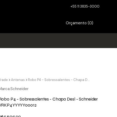
+55 11 3835-3000
Orçamento (
0
)
Trade
Antenas
Robo P4 - Sobressalentes - Chapa Desl - Schneider VRKP4YYYYY00012
Marca:
Schneider
Robo P4 - Sobressalentes - Chapa Desl - Schneider
VRKP4YYYYY00012