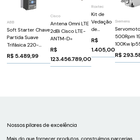
Roxtec
Kit de
Cisco
Vedação
Siemens
ABB
Antena Omni LTE
Servomoto
de
Soft Starter Chave
2dBi Cisco LTE-
500Rpm 1
Entrada
Partida Suave
ANTM-D=
R$
100Kw Ip5
de Cabo
Trifásica 220-
R$
1.405,00
1PH82861D
CF 16/19
600V 72A 110-
R$
293.5
R$
5.489,99
123.456.789,00
Siemens 1
220V
PSE7260070 ABB
1SFA897107R7000
Nossos pilares de excelência
Mais do que fornecer produtos, construímos parcerias