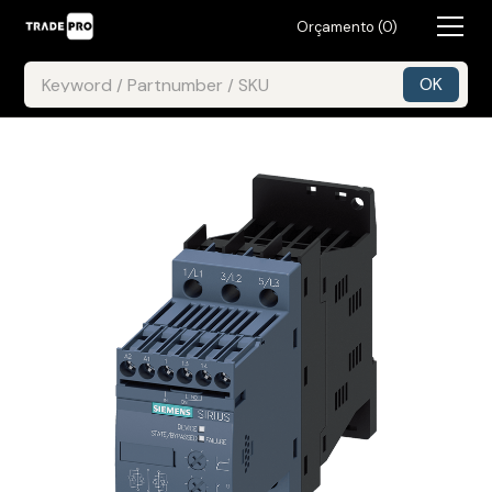
Orçamento (
0
)