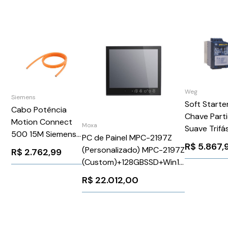
Weg
Siemens
Soft Starte
Cabo Potência
Chave Part
Motion Connect
Moxa
Suave Trifá
500 15M Siemens
PC de Painel MPC-2197Z
220-575V 
R$
5.867,
6FX50081BB511BF0
(Personalizado) MPC-2197Z
R$
2.762,99
110-220V
(Custom)+128GBSSD+Win10
SSW08013
PRO
WEG Weg
R$
22.012,00
10803090