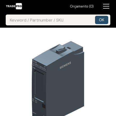
Orçamento (
0
)