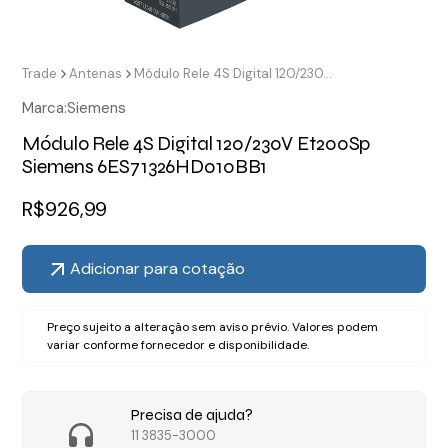
Trade
Antenas
Módulo Rele 4S Digital 120/230V Et200Sp Siemens 6ES71326HD010BB1
Marca:
Siemens
Módulo Rele 4S Digital 120/230V Et200Sp
Siemens 6ES71326HD010BB1
R$
926,99
Adicionar para cotação
Preço sujeito a alteração sem aviso prévio. Valores podem
variar conforme fornecedor e disponibilidade.
Precisa de ajuda?
11 3835-3000