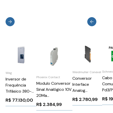
Schnei
Weidmuller Conexel
Weg
Cabo
Phoenix Contact
Conversor
Inversor de
Modulo Conversor
Comu
Interface
Frequência
Sinal Analógico 10V
Pd3/
Analog
Trifásico 380-
20Ma
Schne
Parafuso 2S
480V 242A
R$
1
R$
2.780,99
R$
77.130,00
MACXMCRUIUIUPNC
VW3E
ACT20MAI2AOS
150CV RFI
R$
2.384,99
Phoenix Contact
Weidmuller
CFW110242T4SZ