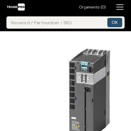
Orçamento (
0
)