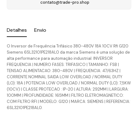
contato@trade-pro.shop
Detalhes
Envio
O Inversor de Frequência Trifásico 380-480V 18A 10CV Rfi G120
Siemens 6SL32101PE218AL0 da marca Siemens é uma solução de
alta performance para automação industrial. INVERSOR
FREQUENCIA | NUMERO FASES: TRIFASICO | TAMANHO: FSB |
TENSAO ALIMENTACAO: 380-480V | FREQUENCIA: 47/63HZ |
CORRENTE NOMINAL SAIDA LOW OVERLOAD / NORMAL DUTY
(LO): 18A | POTENCIA LOW OVERLOAD / NORMAL DUTY (LO): 7,5KW
(10CV) | CLASSE PROTECAO : IP-20 | ALTURA: 292MM | LARGURA:
100MM | PROFUNDIDADE: 165MM | FILTRO ELETROMAGNETICO:
COM FILTRO RFI | MODELO: G120 | MARCA: SIEMENS | REFERENCIA:
6SL32101PE218AL0.