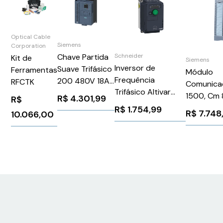
Optical Cable
Siemens
Corporation
Chave Partida
Schneider
Kit de
Siemens
Inversor de
Suave Trifásico
Ferramentas
Módulo
Frequência
200 480V 18A
RFCTK
Comunica
Trifásico Altivar
24V
1500, Cm 
R$
4.301,99
R$
320
3RW55141HA04
24V Siem
R$
1.754,99
R$
7.748
10.066,00
(VSD)Trifásico200-
Siemens
6ES7547
240 V CA0.75 kW1
1026172
hp Schneider
ATV320U07M3C