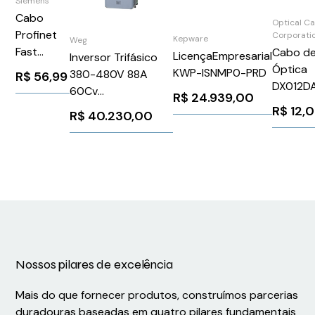
Siemens
Cabo
Optical C
Profinet
Corporati
Kepware
Weg
Fast
Cabo de
LicençaEmpresarial
Inversor Trifásico
Ethernet
Óptica
KWP-ISNMP0-PRD
380-480V 88A
R$
56,99
Fetoon
DX012D
60Cv
R$
24.939,00
6XV18712S
CFW110088T4OYWZ
R$
12,
R$
40.230,00
Siemens
WEG Weg 11480290
297527
Nossos pilares de excelência
Mais do que fornecer produtos, construímos parcerias
duradouras baseadas em quatro pilares fundamentais