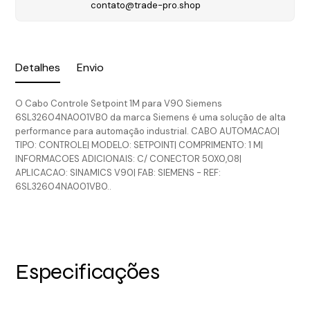
contato@trade-pro.shop
Detalhes
Envio
O Cabo Controle Setpoint 1M para V90 Siemens
6SL32604NA001VB0 da marca Siemens é uma solução de alta
performance para automação industrial. CABO AUTOMACAO|
TIPO: CONTROLE| MODELO: SETPOINT| COMPRIMENTO: 1 M|
INFORMACOES ADICIONAIS: C/ CONECTOR 50X0,08|
APLICACAO: SINAMICS V90| FAB: SIEMENS - REF:
6SL32604NA001VB0..
Especificações