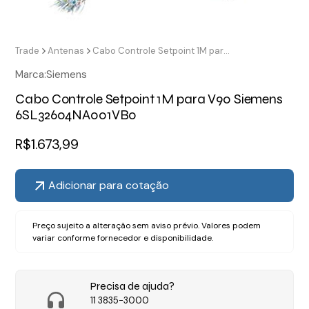
Trade
Antenas
Cabo Controle Setpoint 1M para V90 Siemens 6SL32604NA001VB0
Marca:
Siemens
Cabo Controle Setpoint 1M para V90 Siemens
6SL32604NA001VB0
R$
1.673,99
Adicionar para cotação
Preço sujeito a alteração sem aviso prévio. Valores podem
variar conforme fornecedor e disponibilidade.
Precisa de ajuda?
11 3835-3000