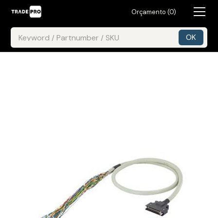
Orçamento (
0
)