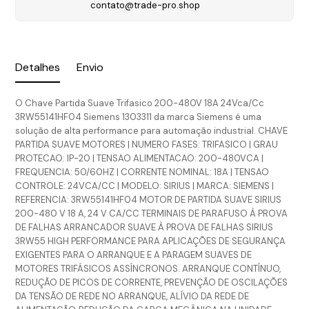
contato@trade-pro.shop
Detalhes
Envio
O Chave Partida Suave Trifasico 200-480V 18A 24Vca/Cc
3RW55141HF04 Siemens 1303311 da marca Siemens é uma
solução de alta performance para automação industrial. CHAVE
PARTIDA SUAVE MOTORES | NUMERO FASES: TRIFASICO | GRAU
PROTECAO: IP-20 | TENSAO ALIMENTACAO: 200-480VCA |
FREQUENCIA: 50/60HZ | CORRENTE NOMINAL: 18A | TENSAO
CONTROLE: 24VCA/CC | MODELO: SIRIUS | MARCA: SIEMENS |
REFERENCIA: 3RW55141HF04 MOTOR DE PARTIDA SUAVE SIRIUS
200-480 V 18 A, 24 V CA/CC TERMINAIS DE PARAFUSO À PROVA
DE FALHAS ARRANCADOR SUAVE À PROVA DE FALHAS SIRIUS
3RW55 HIGH PERFORMANCE PARA APLICAÇÕES DE SEGURANÇA
EXIGENTES PARA O ARRANQUE E A PARAGEM SUAVES DE
MOTORES TRIFÁSICOS ASSÍNCRONOS. ARRANQUE CONTÍNUO,
REDUÇÃO DE PICOS DE CORRENTE, PREVENÇÃO DE OSCILAÇÕES
DA TENSÃO DE REDE NO ARRANQUE, ALÍVIO DA REDE DE