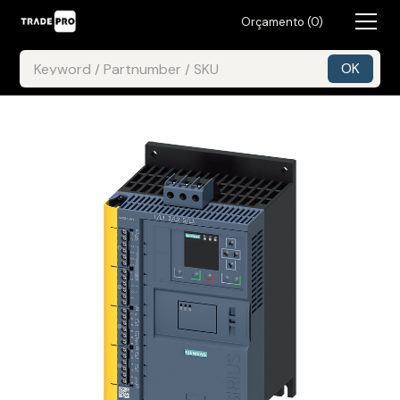
Orçamento (
0
)