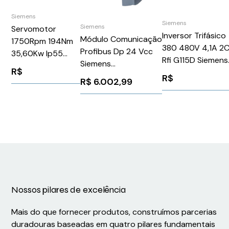
Siemens
Siemens
Siemens
Servomotor
Inversor Trifásico
Módulo Comunicação
1750Rpm 194Nm
380 480V 4,1A 2
Profibus Dp 24 Vcc
35,60Kw Ip55
Rfi G115D Siemens
Siemens
1PH81372DF102BA1
R$
6SL35200XD015
6GK72435DX300XE0
R$
Siemens 1301377
R$
6.002,99
Nossos pilares de excelência
Mais do que fornecer produtos, construímos parcerias
duradouras baseadas em quatro pilares fundamentais