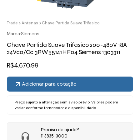
Trade
Antenas
Chave Partida Suave Trifasico 200-480V 18A 24Vca/Cc 3RW55141HF04 Siemens 1303311
Marca:
Siemens
Chave Partida Suave Trifasico 200-480V 18A
24Vca/Cc 3RW55141HF04 Siemens 1303311
R$
4.670,99
Adicionar para cotação
Preço sujeito a alteração sem aviso prévio. Valores podem
variar conforme fornecedor e disponibilidade.
Precisa de ajuda?
11 3835-3000