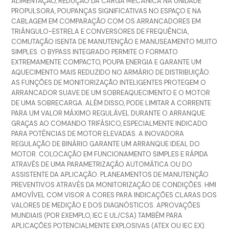
ALIMENTAÇÃO, REDUÇÃO DA CARGA MECÂNICA NA UNIDADE
PROPULSORA, POUPANÇAS SIGNIFICATIVAS NO ESPAÇO E NA
CABLAGEM EM COMPARAÇÃO COM OS ARRANCADORES EM
TRIÂNGULO-ESTRELA E CONVERSORES DE FREQUÊNCIA,
COMUTAÇÃO ISENTA DE MANUTENÇÃO E MANUSEAMENTO MUITO
SIMPLES. O BYPASS INTEGRADO PERMITE O FORMATO
EXTREMAMENTE COMPACTO, POUPA ENERGIA E GARANTE UM
AQUECIMENTO MAIS REDUZIDO NO ARMÁRIO DE DISTRIBUIÇÃO.
AS FUNÇÕES DE MONITORIZAÇÃO INTELIGENTES PROTEGEM O
ARRANCADOR SUAVE DE UM SOBREAQUECIMENTO E O MOTOR
DE UMA SOBRECARGA. ALÉM DISSO, PODE LIMITAR A CORRENTE
PARA UM VALOR MÁXIMO REGULÁVEL DURANTE O ARRANQUE.
GRAÇAS AO COMANDO TRIFÁSICO, ESPECIALMENTE INDICADO
PARA POTÊNCIAS DE MOTOR ELEVADAS. A INOVADORA
REGULAÇÃO DE BINÁRIO GARANTE UM ARRANQUE IDEAL DO
MOTOR. COLOCAÇÃO EM FUNCIONAMENTO SIMPLES E RÁPIDA
ATRAVÉS DE UMA PARAMETRIZAÇÃO AUTOMÁTICA OU DO
ASSISTENTE DA APLICAÇÃO. PLANEAMENTOS DE MANUTENÇÃO
PREVENTIVOS ATRAVÉS DA MONITORIZAÇÃO DE CONDIÇÕES. HMI
AMOVÍVEL COM VISOR A CORES PARA INDICAÇÕES CLARAS DOS
VALORES DE MEDIÇÃO E DOS DIAGNÓSTICOS. APROVAÇÕES
MUNDIAIS (POR EXEMPLO, IEC E UL/CSA) TAMBÉM PARA
APLICAÇÕES POTENCIALMENTE EXPLOSIVAS (ATEX OU IEC EX).