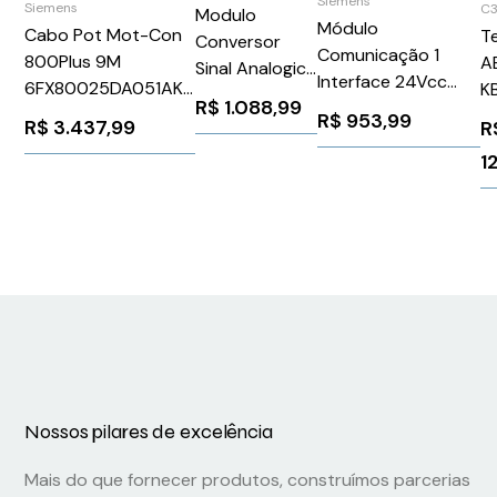
Siemens
Siemens
C3
Modulo
Módulo
Cabo Pot Mot-Con
T
Conversor
Comunicação 1
800Plus 9M
A
Sinal Analogico
Interface 24Vcc
6FX80025DA051AK0
K
010 V 4 A 20
R$
1.088,99
Siemens
Siemens 87350
R$
953,99
Ma Weidmuller
R$
3.437,99
R
6ES72411CH320XB0
Conexel
1
C8104390000
Nossos pilares de excelência
Mais do que fornecer produtos, construímos parcerias