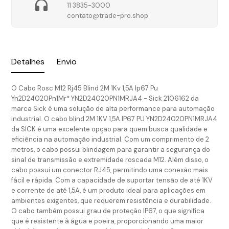
11 3835-3000
contato@trade-pro.shop
Detalhes
Envio
O Cabo Rosc M12 Rj45 Blind 2M 1Kv 1,5A Ip67 Pu
Yn2D24020Pn1Mr* YN2D24020PN1MRJA4 - Sick 2106162 da
marca Sick é uma solução de alta performance para automação
industrial. O cabo blind 2M 1KV 1,5A IP67 PU YN2D24020PN1MRJA4
da SICK é uma excelente opção para quem busca qualidade e
eficiência na automação industrial. Com um comprimento de 2
metros, o cabo possui blindagem para garantir a segurança do
sinal de transmissão e extremidade roscada M12. Além disso, o
cabo possui um conector RJ45, permitindo uma conexão mais
fácil e rápida. Com a capacidade de suportar tensão de até 1KV
e corrente de até 1,5A, é um produto ideal para aplicações em
ambientes exigentes, que requerem resistência e durabilidade.
O cabo também possui grau de proteção IP67, o que significa
que é resistente à água e poeira, proporcionando uma maior