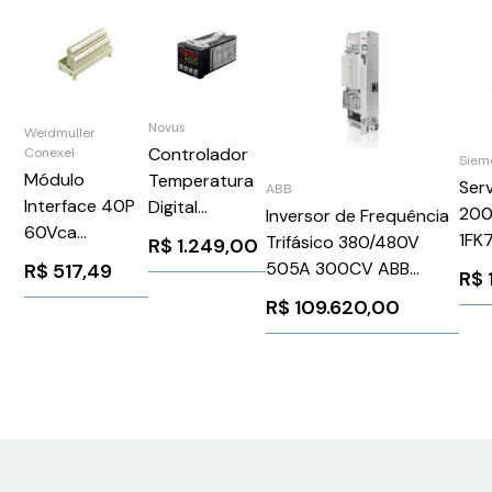
Novus
Weidmuller
Controlador
Conexel
Siem
Módulo
Temperatura
Ser
ABB
Interface 40P
Digital
200
Inversor de Frequência
60Vca
Programável 3
1FK
Trifásico 380/480V
R$
1.249,00
RSF40LPK2H42
Reversíveis
Sie
505A 300CV ABB
R$
517,49
R$
Weidmuller
100-
3BBR50000047973P01
R$
109.620,00
Conexel
240VCA/VCC
8155580000
48x48mm
Novus
N480DRRRUSB