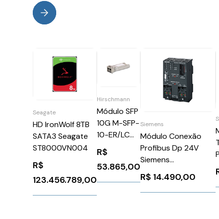
Hirschmann
Módulo SFP
Seagate
10G M-SFP-
HD IronWolf 8TB
Siemens
10-ER/LC
SATA3 Seagate
Módulo Conexão
EEC (SM)
ST8000VN004
Profibus Dp 24V
R$
942 212-
Siemens
R$
53.865,00
001
6ES79720AB010XA0
R$
14.490,00
123.456.789,00