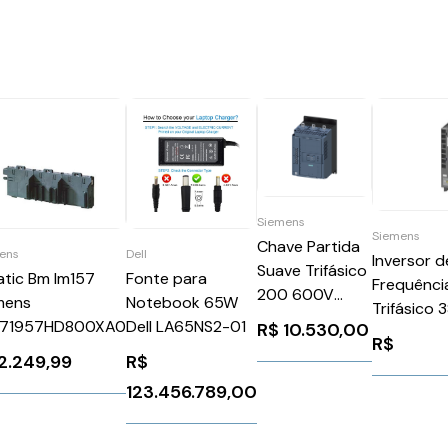
Siemens
Siemens
Chave Partida
Dell
ens
Inversor d
Suave Trifásico
Fonte para
atic Bm Im157
Frequênci
200 600V
Notebook 65W
mens
Trifásico 
143A 110 220V
Dell LA65NS2-01
S71957HD800XA0
R$
10.530,00
480V 7,7
R$
3RW52356AC15
Rfi G120 
R$
2.249,99
Siemens
6SL32101P
123.456.789,00
1026061