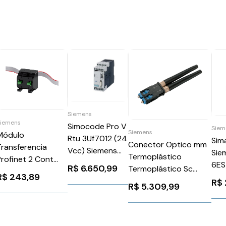
Siemens
Siemens
Simocode Pro V
Siem
Siemens
Módulo
Rtu 3Uf7012 (24
Sim
Conector Optico mm
Transferencia
Vcc) Siemens
Sie
Termoplástico
Profinet 2 Cont
3UF70121AB000
6E
R$
6.650,99
Termoplástico Sc
3Su1400 Siemens
R$
243,89
Siemens
R$
3SU14001MA101BA1
R$
5.309,99
6GK19000MB000AC0