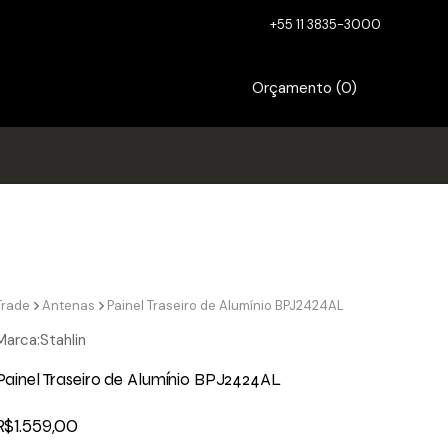
+55 11 3835-3000
Orçamento (
0
)
Trade
Antenas
Painel Traseiro de Alumínio BPJ2424AL
Marca:
Stahlin
Painel Traseiro de Alumínio BPJ2424AL
R$
1.559,00