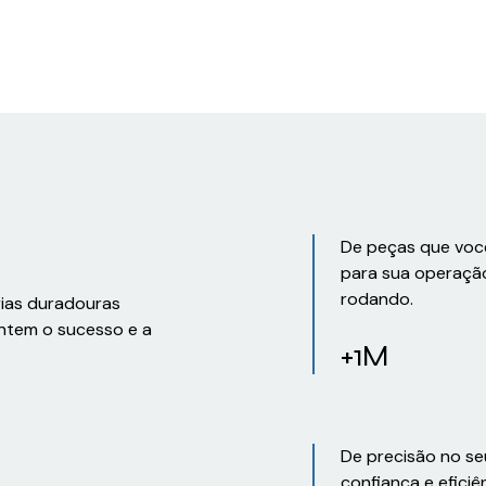
De peças que voc
para sua operaçã
rodando.
rias duradouras
ntem o sucesso e a
+1M
De precisão no se
confiança e eficiê