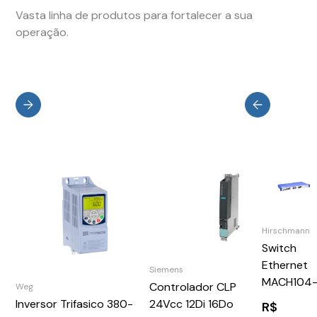
Vasta linha de produtos para fortalecer a sua
operação.
Hirschmann
Switch
Ethernet
Siemens
MACH104
Controlador CLP
Weg
16TX-PoE
24Vcc 12Di 16Do
Inversor Trifasico 380-
R$
R-L3P 942