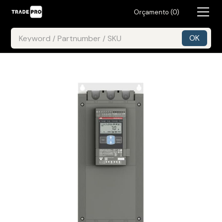
Orçamento (
0
)