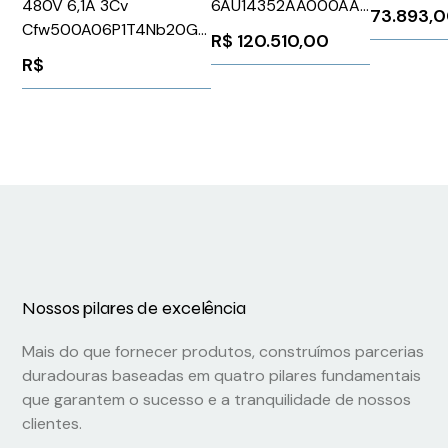
6AU14352AA000AA0
480V 6,1A 3Cv
73.893,
026-002
Siemens 162229
Cfw500A06P1T4Nb20G2
R$
120.510,00
Cfw500A06P1T4Nb20G2
R$
WEG Weg
CFW500A06P1T4NB20G2
Nossos pilares de excelência
Mais do que fornecer produtos, construímos parcerias
duradouras baseadas em quatro pilares fundamentais
que garantem o sucesso e a tranquilidade de nossos
clientes.