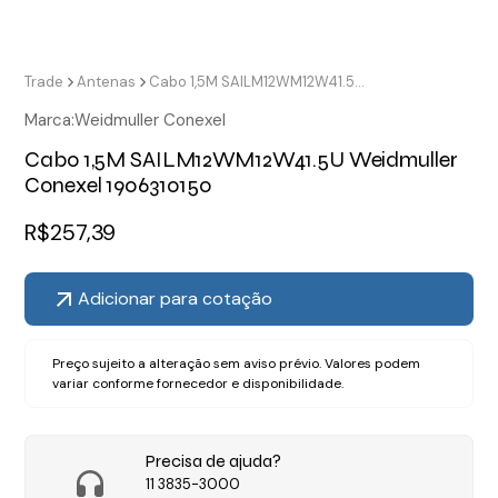
Trade
Antenas
Cabo 1,5M SAILM12WM12W41.5U Weidmuller Conexel 1906310150
Marca:
Weidmuller Conexel
Cabo 1,5M SAILM12WM12W41.5U Weidmuller
Conexel 1906310150
R$
257,39
Adicionar para cotação
Preço sujeito a alteração sem aviso prévio. Valores podem
variar conforme fornecedor e disponibilidade.
Precisa de ajuda?
11 3835-3000