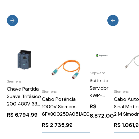
Kepware
Suíte de
Siemens
Servidor
Chave Partida
Siemens
Siemens
KWP-
Suave Trifásico
Cabo Potência
Cabo Aut
SM5050-
200 480V 38A
R$
1000V Siemens
Sinal Moti
PRD
110 220V
6FX80025DA051AE0
2 M Simodr
R$
6.794,99
8.872,00
3RW55173HA14
Posmo Sie
R$
2.735,99
R$
1.061,
Siemens
6FX20021
1026202