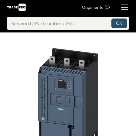
Orçamento (
0
)