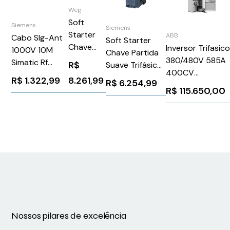
Weg
Soft
Siemens
Siemens
Starter
ABB
Cabo Slg-Ant
Soft Starter
Chave
Inversor Trifasic
1000V 10M
Chave Partida
Partida
380/480V 585A
Simatic Rf
R$
Suave Trifásico
Suave
400CV
Siemens
400-600V 72A
8.261,99
R$
1.322,99
R$
6.254,99
Trifásica
ACQ58004585
6GT28150BN10
24V Siemens
R$
115.650,00
Motores
ABB 1267421
3RW40381TB05
220575
V WEG
Weg
12960988
Nossos pilares de excelência