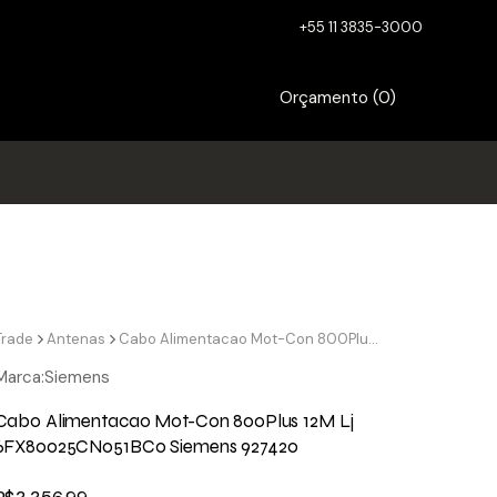
+55 11 3835-3000
Orçamento (
0
)
Trade
Antenas
Cabo Alimentacao Mot-Con 800Plus 12M Lj 6FX80025CN051BC0 Siemens 927420
Marca:
Siemens
Cabo Alimentacao Mot-Con 800Plus 12M Lj
6FX80025CN051BC0 Siemens 927420