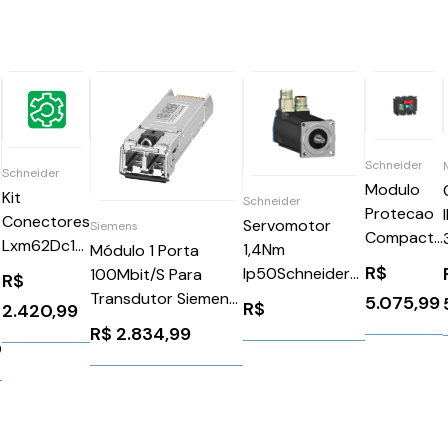
Schneider
Schneider
Modulo
Kit
Schneider
Protecao
Conectores
Servomotor
Siemens
Compact
Lxm62Dc13
1,4Nm
Módulo 1 Porta
Nsx
Sd -
R$
Ip50Schneider
100Mbit/S Para
R$
100/160
Schneider
BSH0701P02F2A
Transdutor Siemens
5.075,99
R$
30Ma 3P
2.420,99
VW3E6052
6GK59911AF008AA0
R$
2.834,99
200/440V
0
30A
LV429488
Schneider
1367726