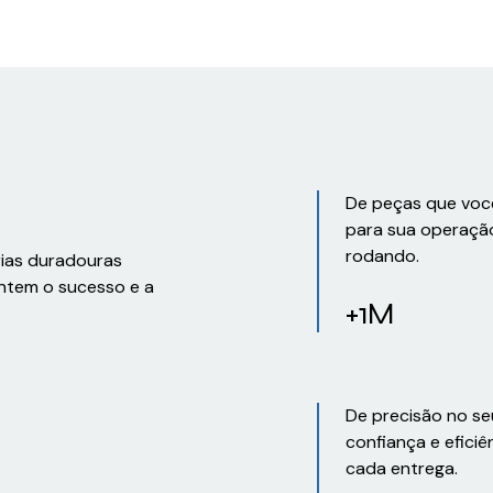
De peças que voc
para sua operaçã
rodando.
rias duradouras
ntem o sucesso e a
+1M
De precisão no se
confiança e eficiê
cada entrega.