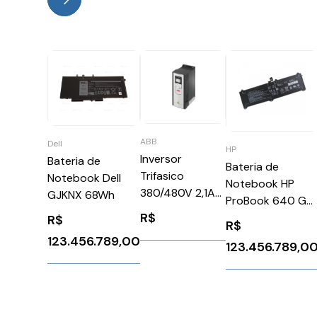
ABB
Dell
HP
Inversor
Bateria de
Bateria de
Trifasico
Notebook Dell
Notebook HP
380/480V 2,1A
GJKNX 68Wh
ProBook 640 G8
1CV
R$
RH03XL
R$
R$
ACS8800102A15
123.456.789,00
ABB 1267452
123.456.789,0