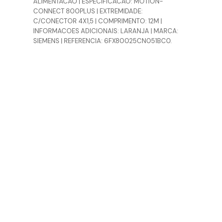
ALIMENTACAO | ESPECIFICACAO: MOTION-
CONNECT 800PLUS | EXTREMIDADE:
C/CONECTOR 4X1,5 | COMPRIMENTO: 12M |
INFORMACOES ADICIONAIS: LARANJA | MARCA:
SIEMENS | REFERENCIA: 6FX80025CN051BC0.