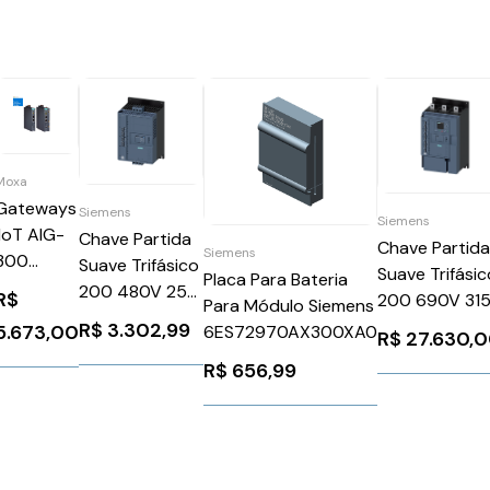
Moxa
Gateways
Siemens
Siemens
IIoT AIG-
Chave Partida
Chave Partid
Siemens
300
Suave Trifásico
Suave Trifásic
Placa Para Bateria
Series
200 480V 25A
R$
200 690V 31
Para Módulo Siemens
24V
24V
R$
3.302,99
5.673,00
6ES72970AX300XA0
R$
27.630,
3RW52151AC04
3RW55456H
R$
656,99
Siemens
Siemens
1025942
1026285