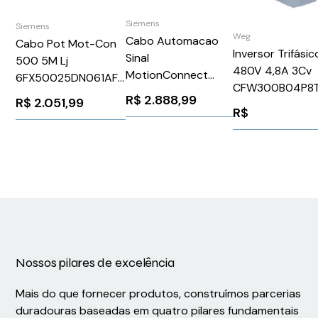
Siemens
Siemens
Weg
Cabo Automacao
Cabo Pot Mot-Con
Inversor Trifási
Sinal
500 5M Lj
480V 4,8A 3Cv
MotionConnect
6FX50025DN061AF0
CFW300B04P8
500 30M Sinamics
Siemens 939093
R$
2.888,99
R$
2.051,99
WEG Weg 14148
S120 Siemens
R$
6FX50022DC101DA0
Nossos pilares de excelência
Mais do que fornecer produtos, construímos parcerias
duradouras baseadas em quatro pilares fundamentais