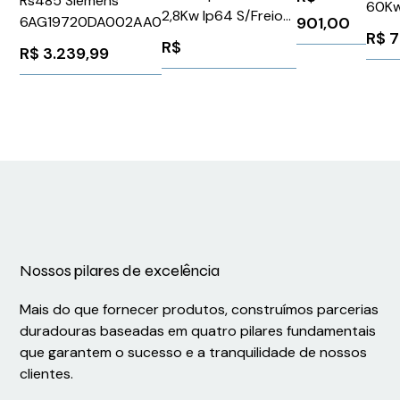
Rs485 Siemens
60Kw
2,8Kw Ip64 S/Freio
901,00
6AG19720DA002AA0
1PH8
R$
7
1FK70644CH711QG0
R$
Siem
R$
3.239,99
Siemens 1025439
Nossos pilares de excelência
Mais do que fornecer produtos, construímos parcerias
duradouras baseadas em quatro pilares fundamentais
que garantem o sucesso e a tranquilidade de nossos
clientes.