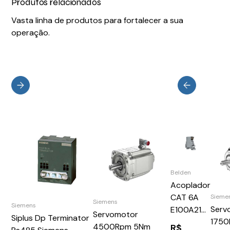
Produtos relacionados
Vasta linha de produtos para fortalecer a sua
operação.
Belden
Acoplador
CAT 6A
Sieme
Siemens
Siemens
Serv
E100A21
Servomotor
Siplus Dp Terminator
175
000S1
4500Rpm 5Nm
R$