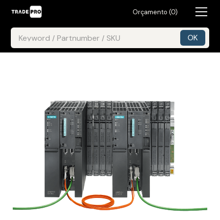
Orçamento (
0
)