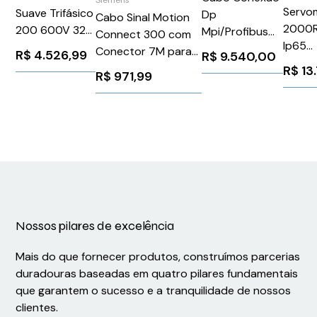
Servo
Suave Trifásico
Dp
Cabo Sinal Motion
2000
200 600V 32A
Mpi/Profibus
Connect 300 com
Ip65
24V
15M para Painel
Conector 7M para
R$
4.526,99
R$
9.540,00
1FK70
3RW52161AC05
Siemens
V70/1Fl6 Siemens
R$
13
R$
971,99
Sieme
Siemens
6XV14404AN15
6FX30022DB101AH0
1025957
Nossos pilares de excelência
Mais do que fornecer produtos, construímos parcerias
duradouras baseadas em quatro pilares fundamentais
que garantem o sucesso e a tranquilidade de nossos
clientes.