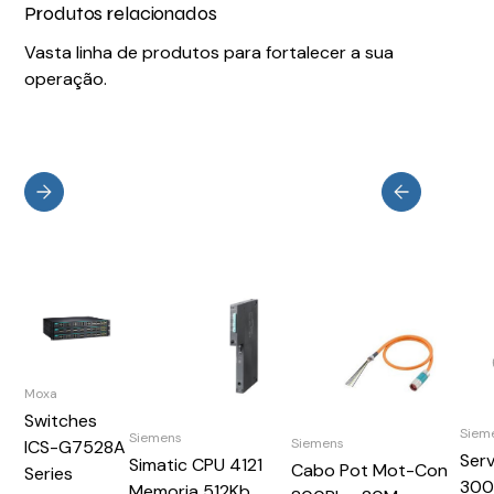
Produtos relacionados
Vasta linha de produtos para fortalecer a sua
operação.
Moxa
Switches
Siem
Siemens
Siemens
ICS-G7528A
Ser
Simatic CPU 4121
Cabo Pot Mot-Con
Series
300
Memoria 512Kb