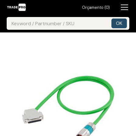
Orçamento (
0
)