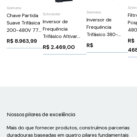
Schn
Siemens
Siemens
Schneider
Filt
Chave Partida
Inversor de
Inversor de
Pcs
Suave Trifásica
Frequência
Frequência
480
200-480V 77A
Trifásico 380-
Trifásico Altivar
Sch
24V
R$
R$
8.963,99
480v 4,1a 2,2kw
320
PCS
R$
3RW55261HA04
R$
2.469,00
Sinamics G120c
468
(VSD)Trifásico200-
Siemens
Siemens
240 V CA2.2 kW3
1026224
6SL32101KE158UF2
hp Schneider
ATV320U22M3C
Nossos pilares de excelência
Mais do que fornecer produtos, construímos parcerias
duradouras baseadas em quatro pilares fundamentais