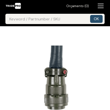
Orçamento (
0
)