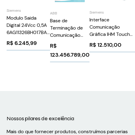
Siemens
Siemens
ABB
Modulo Saida
Interface
Base de
Digital 24Vcc 0,5A
Comunicação
Terminação de
6AG11326BH017BA0
Gráfica IHM Touch
Comunicação
Siemens 1298256
10" Profinet
ABB TP853
R$
6.245,99
R$
12.510,00
R$
Mtp1000 Siemens
123.456.789,00
6AV21233KB320AW
Nossos pilares de excelência
Mais do que fornecer produtos, construímos parcerias